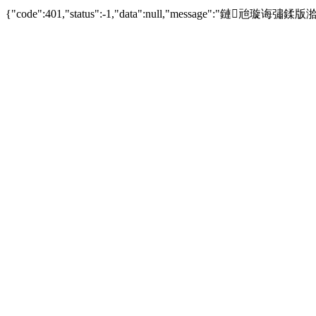
{"code":401,"status":-1,"data":null,"message":"鏈兘璇诲彇鍒版