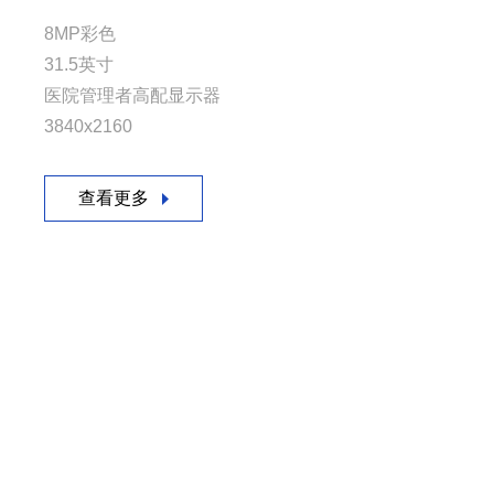
8MP彩色
23.6英寸彩色
42.5英寸彩色
42.5英寸彩色
42.5英寸彩色
彩超/主屏
31.5英寸
1920x1080
4K(3840x2160)
3840*2160
4K(3840x2160)
多尺寸
医院管理者高配显示器
全院专业显示管理终端
全医疗接口高可靠性，尤其适用于DSA
5G、扫码、摄像头麦克风、多接口、科研教学、医疗
全医疗接口高可靠性，尤其适用于DSA
定制化
3840x2160
手术、放射科综合应用显示器
专家桌面专用一体机
手术、放射科综合应用显示器
查看更多