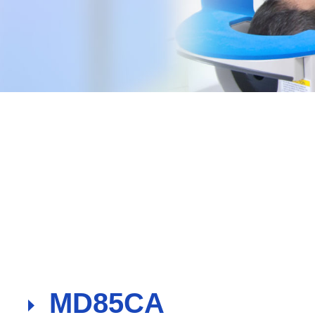
A241SPA
A430S
MD85CA
MS431P
MS431P
超声主屏显示