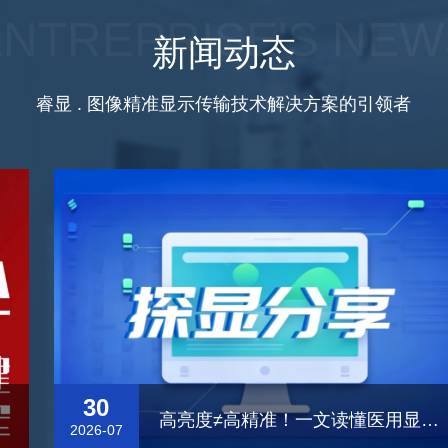
ENTREPRISE'S NEW
新闻动态
睿显 . 图像精准显示传输技术解决方案的引领者
30
高亮度≠高精准！一文读懂医用显示器亮度「标准」
2026-07