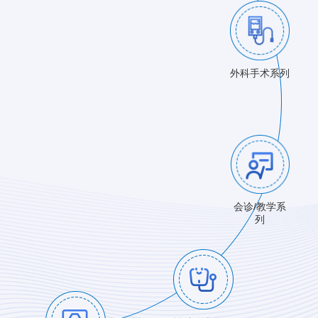
外科手术系列
会诊/教学系
列