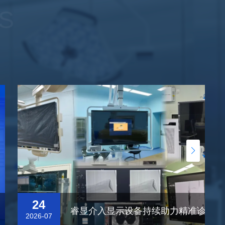
S
24
睿显介入显示设备持续助力精准诊疗！
2026-07