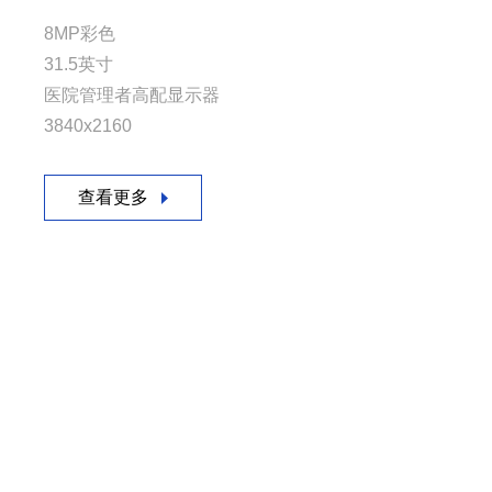
8MP彩色
23.6英寸彩色
42.5英寸彩色
42.5英寸彩色
42.5英寸彩色
彩超/主屏
31.5英寸
1920x1080
4K(3840x2160)
3840*2160
4K(3840x2160)
多尺寸
医院管理者高配显示器
全院专业显示管理终端
全医疗接口高可靠性，尤其适用于DSA
5G、扫码、摄像头麦克风、多接口、科研教学、医疗
全医疗接口高可靠性，尤其适用于DSA
定制化
3840x2160
手术、放射科综合应用显示器
专家桌面专用一体机
手术、放射科综合应用显示器
查看更多