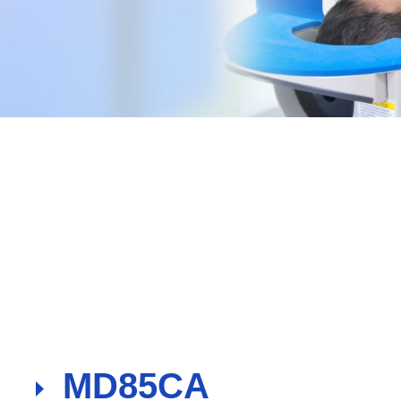
A241SPA
A430S
MD85CA
MS431P
MS431P
超声主屏显示