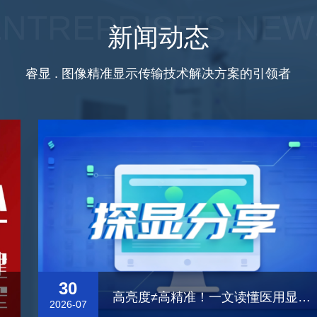
ENTREPRISE'S NEW
新闻动态
睿显 . 图像精准显示传输技术解决方案的引领者
30
高亮度≠高精准！一文读懂医用显示器亮度「标准」
2026-07