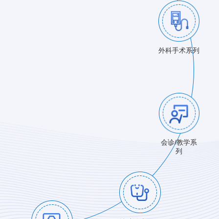
外科手术系列
会诊/教学系
列