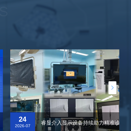
S
24
睿显介入显示设备持续助力精准诊疗！
2026-07