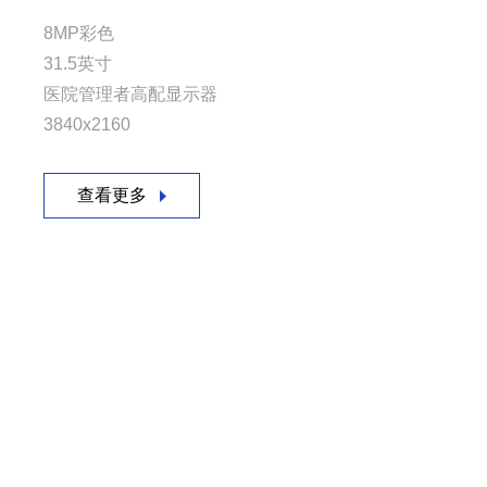
8MP彩色
23.6英寸彩色
42.5英寸彩色
42.5英寸彩色
42.5英寸彩色
彩超/主屏
31.5英寸
1920x1080
4K(3840x2160)
3840*2160
4K(3840x2160)
多尺寸
医院管理者高配显示器
全院专业显示管理终端
全医疗接口高可靠性，尤其适用于DSA
5G、扫码、摄像头麦克风、多接口、科研教学、医疗
全医疗接口高可靠性，尤其适用于DSA
定制化
3840x2160
手术、放射科综合应用显示器
专家桌面专用一体机
手术、放射科综合应用显示器
查看更多