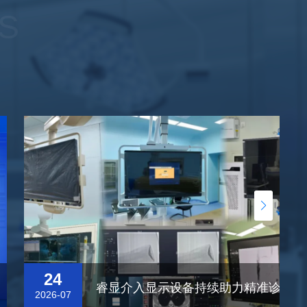
S
24
睿显介入显示设备持续助力精准诊疗！
2026-07