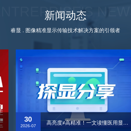
ENTREPRISE'S NEW
新闻动态
睿显 . 图像精准显示传输技术解决方案的引领者
30
高亮度≠高精准！一文读懂医用显示器亮度「标准」
2026-07