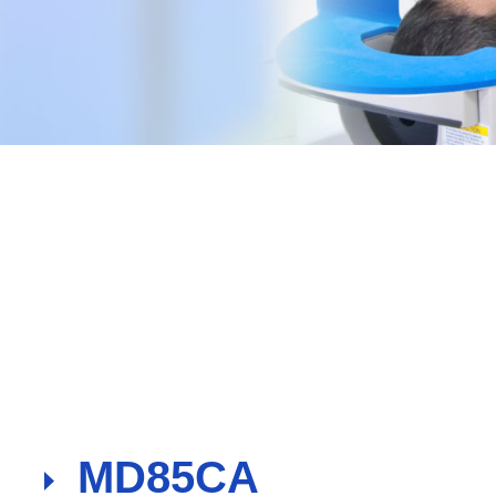
A241SPA
A430S
MD85CA
MS431P
MS431P
超声主屏显示