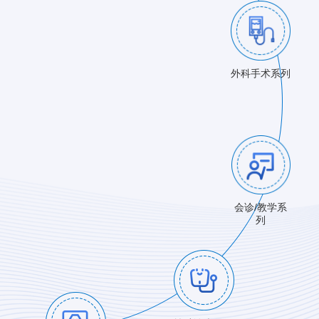
外科手术系列
会诊/教学系
列